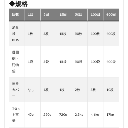
◆規格
回数
1回
5回
15回
50回
100回
400回
消臭
袋
1枚
5枚
15枚
50枚
100枚
400枚
BOS
凝固
剤・
1袋
5袋
15袋
50袋
100袋
400袋
汚物
袋
便器
カバ
なし
1枚
1枚
2枚
5枚
10枚
ー
1セッ
ト重
45g
290g
720g
2.3kg
4.6kg
17kg
量