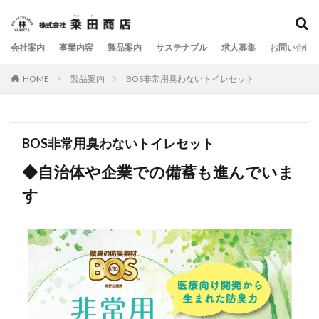
会社案内
事業内容
製品案内
サステナブル
求人募集
お問い合わ
HOME
製品案内
BOS非常用臭わないトイレセット
BOS非常用臭わないトイレセット
◆
自治体や企業での備蓄
も進んでいま
す