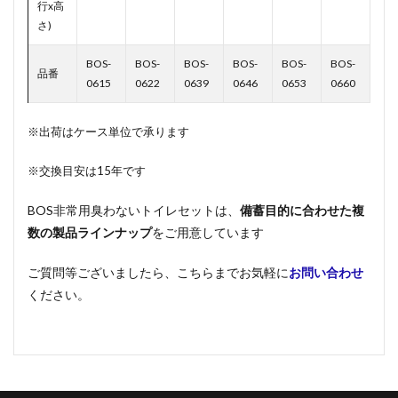
行x高
さ)
BOS-
BOS-
BOS-
BOS-
BOS-
BOS-
品番
0615
0622
0639
0646
0653
0660
※出荷はケース単位で承ります
※交換目安は15年です
BOS非常用臭わないトイレセットは、
備蓄目的に合わせた複
数の製品ラインナップ
をご用意しています
ご質問等ございましたら、こちらまでお気軽に
お問い合わせ
ください。