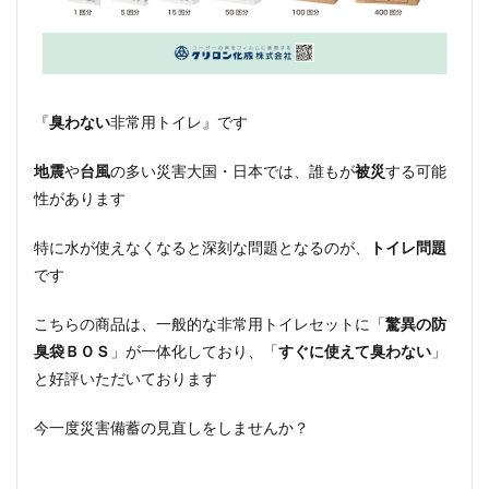
『
臭わない
非常用トイレ』です
地震
や
台風
の多い災害大国・日本では、誰もが
被災
する可能
性があります
特に水が使えなくなると深刻な問題となるのが、
トイレ問題
です
こちらの商品は、一般的な非常用トイレセットに「
驚異の防
臭袋ＢＯＳ
」が一体化しており、「
すぐに使えて臭わない
」
と好評いただいております
今一度災害備蓄の見直しをしませんか？