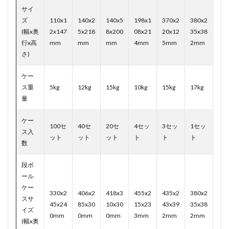
サイ
ズ
110x1
140x2
140x5
198x1
370x2
380x2
(幅x奥
2x147
5x218
8x200
08x21
20x12
35x38
行x高
mm
mm
mm
4mm
5mm
2mm
さ)
ケー
ス重
5kg
12kg
15kg
10kg
15kg
17kg
量
ケー
100セ
40セ
20セ
4セッ
3セッ
1セッ
ス入
ット
ット
ット
ト
ト
ト
数
段ボ
ール
ケー
330x2
406x2
418x3
455x2
435x2
380x2
スサ
45x24
85x30
10x30
15x23
43x39
35x38
イズ
0mm
0mm
0mm
3mm
2mm
2mm
(幅x奥