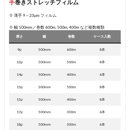
手
巻き
ストレッチフィルム
薄手 9 ~ 23µm フィルム
幅 500mm／巻数 600m, 500m, 400m など複数種類
厚さ
幅
巻数
ケース入数
9μ
500mm
600m
8本
12μ
500mm
500m
8本
14μ
500mm
400m
6本
15μ
300mm
500m
8本
15μ
500mm
400m
8本
17μ
500mm
300m
6本
18μ
500mm
300m
6本