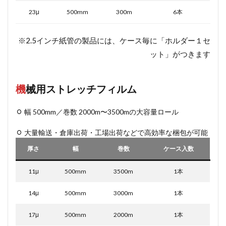
23μ
500mm
300m
6本
※2.5インチ紙管の製品には、ケース毎に「ホルダー１セ
ット」がつきます
機
械用ストレッチフィルム
幅 500mm／巻数 2000m〜3500mの大容量ロール
大量輸送・倉庫出荷・工場出荷などで高効率な梱包が可能
厚さ
幅
巻数
ケース入数
11μ
500mm
3500m
1本
14μ
500mm
3000m
1本
17μ
500mm
2000m
1本