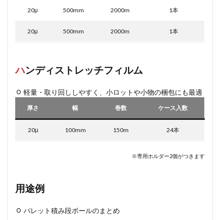
20μ
500mm
2000m
1本
20μ
500mm
2000m
1本
ハ
ンディストレッチフィルム
軽量・取り回ししやすく、小ロットや小物の梱包にも最適
厚さ
幅
巻数
ケース入数
20μ
100mm
150m
24本
※専用ホルダー2個がつきます
用途例
パレット積み段ボールのまとめ