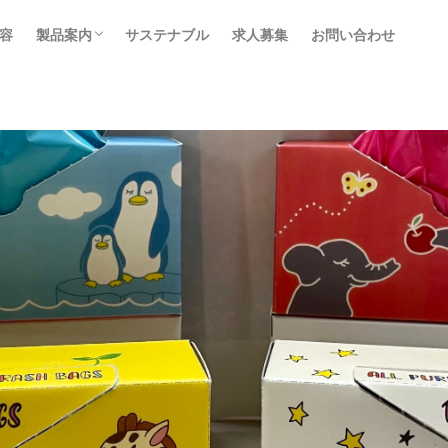
容
製品案内
サステナブル
求人募集
お問い合わせ
ポリ袋（HDPE・LLDPE）
ストレッチフィルム
プチプチ®
全ての製品を見る